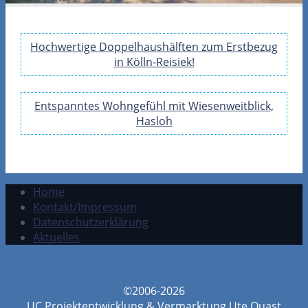
Hochwertige Doppelhaushälften zum Erstbezug
in Kölln-Reisiek!
Entspanntes Wohngefühl mit Wiesenweitblick,
Hasloh
Home
Kontakt/Impressum
Datenschutzerklärung
Aktuelles
©2006-2026
UC Projektentwicklung & Vermarktung Ute Quast